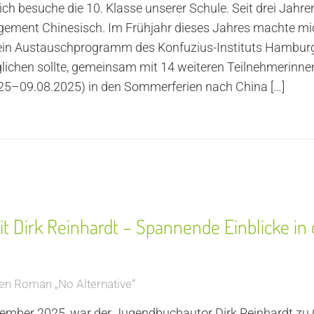
ch besuche die 10. Klasse unserer Schule. Seit drei Jahre
agement Chinesisch. Im Frühjahr dieses Jahres machte m
f ein Austauschprogramm des Konfuzius-Instituts Hambur
lichen sollte, gemeinsam mit 14 weiteren Teilnehmerinn
25–09.08.2025) in den Sommerferien nach China
[…]
t Dirk Reinhardt – Spannende Einblicke i
den Roman „No Alternative“
mber 2025, war der Jugendbuchautor Dirk Reinhardt zu G