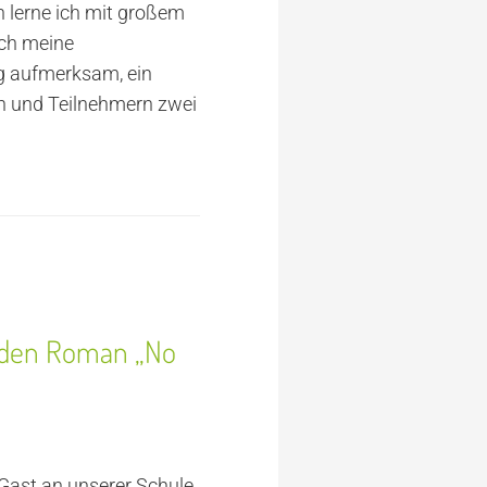
n lerne ich mit großem
ich meine
g aufmerksam, ein
en und Teilnehmern zwei
n den Roman „No
ast an unserer Schule.