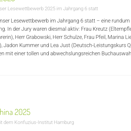
er Lesewettbewerb 2025 im Jahrgang 6 statt
nser Lesewettbewerb im Jahrgang 6 statt – eine rundum
g. In der Jury waren diesmal aktiv: Frau Kreutz (Elternpf
rerin), Herr Grabowski, Herr Schulze, Frau Pfeil, Marina L
, Jadon Kummer und Lea Just (Deutsch-Leistungskurs Q1)
ten mit einer tollen und abwechslungsreichen Buchauswah
ina 2025
t dem Konfuzius-Institut Hamburg