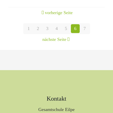
vorherige Seite
1
2
3
4
5
6
7
nächste Seite
Kontakt
Gesamtschule Eilpe