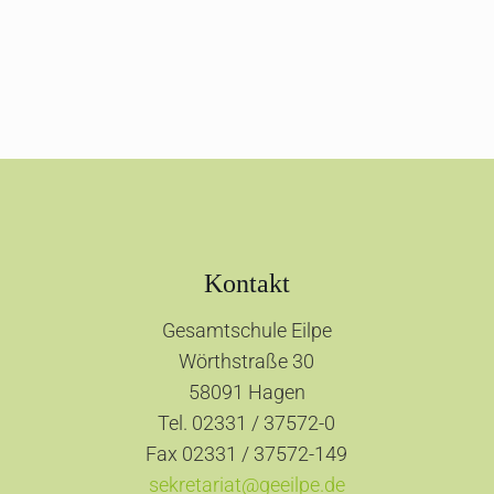
Kontakt
Gesamtschule Eilpe
Wörthstraße 30
58091 Hagen
Tel. 02331 / 37572-0
Fax 02331 / 37572-149
sekretariat@geeilpe.de