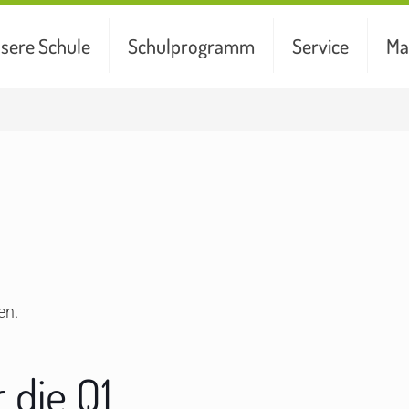
sere Schule
Schulprogramm
Service
Ma
en.
 die Q1