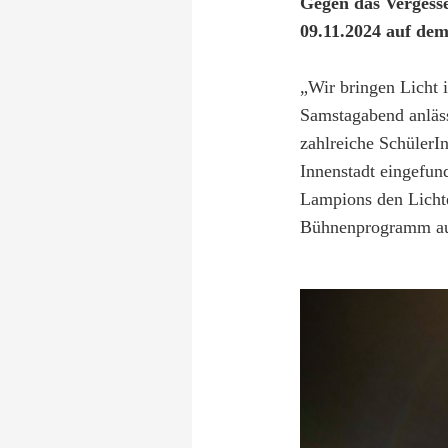
Gegen das Vergess
09.11.2024 auf dem
„Wir bringen Licht 
Samstagabend
anläs
zahlreiche SchülerI
Innenstadt
eingefun
Lampions
den
Licht
Bühnenprogramm au