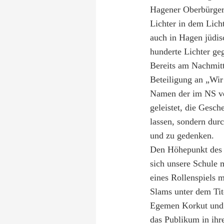
Hagener Oberbürger
Lichter in dem Lich
auch in Hagen jüdis
hunderte Lichter ge
Bereits am Nachmitt
Beteiligung an „Wi
Namen der im NS ve
geleistet, die Gesch
lassen, sondern durc
und
zu gedenken.
Den Höhepunkt des 
sich unsere Schule 
eines Rollenspiels 
Slam
s
unter dem Tit
Egemen Korkut und 
das Publikum in ihr