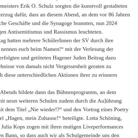
meisters
Erik O. Schulz
sorgten die kunstvoll gestalteten
terzug dafür, dass an diesem Abend, an dem vor 86 Jahren
che Geschäfte und die Synagoge brannten, nun 2024
gen Antisemitismus und Rassismus leuchteten.
ag hatten mehrere SchülerInnen der SV durch ihre
r nennen euch beim Namen!“ mit der Verlesung der
rfolgten und getöteten Hagener Juden Beitrag dazu
ehnisse von damals nicht Vergesse
nheit geraten zu
h diese unterschiedlichen Aktionen ihrer zu erinnern
Abends bildete dann das Bühnenprogramm, an dem
mit neun weiteren Schulen zudem durch die Au]ührung
mit dem Titel „Nie wieder!?“ und den Vortrag eines Poetry
el „Hagen, mein Zuhause!“ beteiligte. Lotta Schöning,
Julia Kops zogen mit ihren mutigen Liveperformances
en Bann
, so dass auch wir als Schulgemeinde uns den