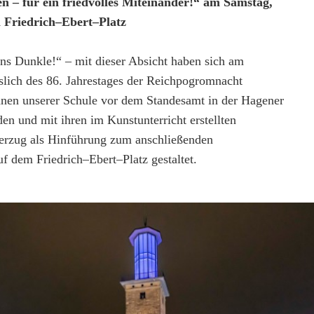
en
–
für ein friedvolles Miteinander!“ am Samstag,
 Friedrich
–
Ebert
–
Platz
ins Dunkle!“
–
mit dieser Absicht haben sich am
slich
des
86.
Jahrestages
der
Reichpogromnacht
nnen unserer Schule vor dem Standesamt in der Hagener
den
und
mit
ihren
im
Kunstunterricht
erstellten
erzug
als
Hinführung
zum
anschlie
ßenden
f dem Friedrich
–
Ebert
–
Platz gestaltet.