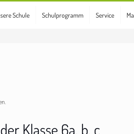
sere Schule
Schulprogramm
Service
Ma
en.
er Klasse 6a, b, c