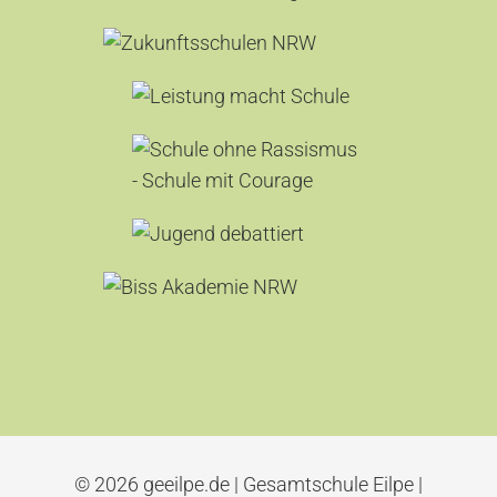
© 2026 geeilpe.de | Gesamtschule Eilpe |